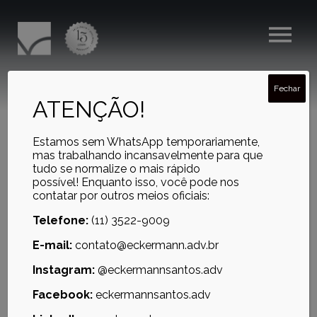
Fechar
DEVEDORES DE BANCO
ATENÇÃO!
TÊM PASSAPORTES E
Estamos sem WhatsApp temporariamente,
CARTEIRAS NACIONAL DE
mas trabalhando incansavelmente para que
tudo se normalize o mais rápido
HABILITAÇÃO SUSPENSOS
possível! Enquanto isso, você pode nos
contatar por outros meios oficiais:
Telefone:
(11) 3522-9009
E-mail:
contato@eckermann.adv.br
Instagram:
@eckermannsantos.adv
Facebook:
eckermannsantos.adv