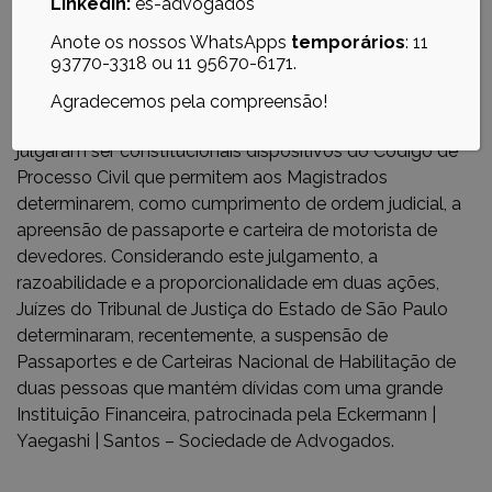
LinkedIn:
es-advogados
Anote os nossos WhatsApps
temporários
:
11
93770-3318 ou 11 95670-6171.
10/04/2023
Agradecemos pela compreensão!
Em fevereiro, os Ministros do Supremo Tribunal Federal
julgaram ser constitucionais dispositivos do Código de
Processo Civil que permitem aos Magistrados
determinarem, como cumprimento de ordem judicial, a
apreensão de passaporte e carteira de motorista de
devedores. Considerando este julgamento, a
razoabilidade e a proporcionalidade em duas ações,
Juízes do Tribunal de Justiça do Estado de São Paulo
determinaram, recentemente, a suspensão de
Passaportes e de Carteiras Nacional de Habilitação de
duas pessoas que mantém dívidas com uma grande
Instituição Financeira, patrocinada pela Eckermann |
Yaegashi | Santos – Sociedade de Advogados.